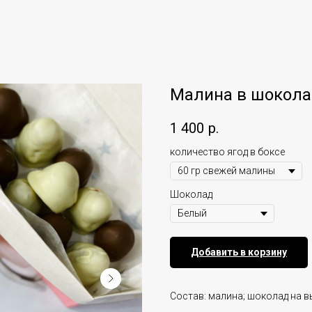
Малина в шокола
1 400
р.
количество ягод в боксе
Шоколад
Добавить в корзину
Состав: малина; шоколад на в