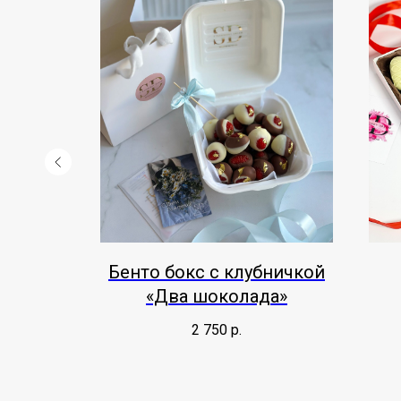
тки"
Бенто бокс с клубничкой
«Два шоколада»
2 750
р.