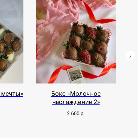
 мечты»
Бокс «Молочное
наслаждение 2»
г
2 600
р.