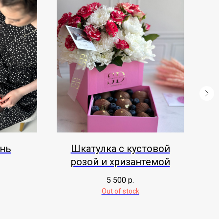
янь
Шкатулка с кустовой
К
розой и хризантемой
5 500
р.
Out of stock