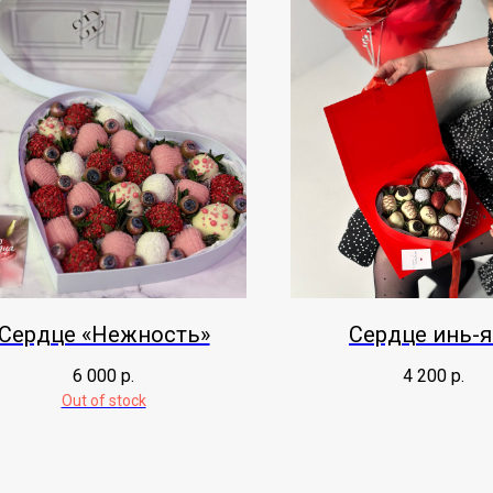
Сердце «Нежность»
Сердце инь-
6 000
р.
4 200
р.
Out of stock