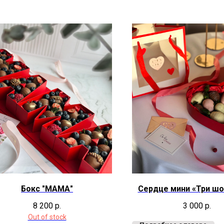
Бокс "МАМА"
Сердце мини «Три ш
8 200
р.
3 000
р.
Out of stock