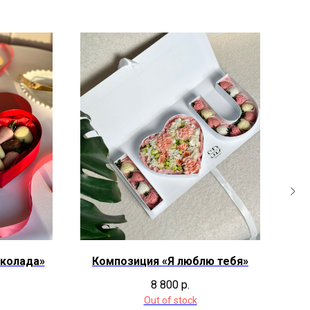
околада»
Композиция «Я люблю тебя»
С
8 800
р.
Out of stock