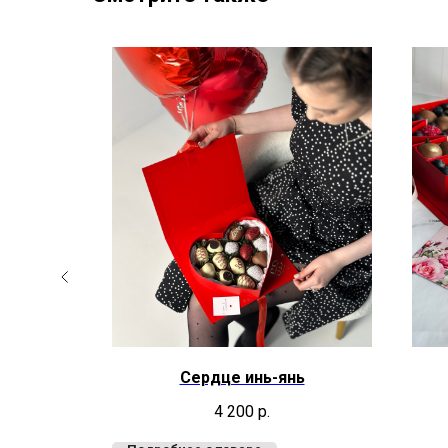
ами
Сердце инь-янь
4 200
р.